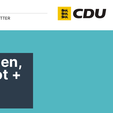
TTER
men,
t +