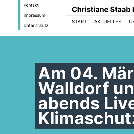
Kontakt
Christiane Staab
Impressum
START
AKTUELLES
Ü
Datenschutz
Am 04. März
Walldorf u
abends Liv
Klimaschut