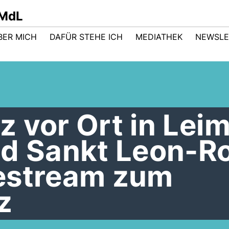
 MdL
BER MICH
DAFÜR STEHE ICH
MEDIATHEK
NEWSLE
 vor Ort in Lei
nd Sankt Leon-Ro
estream zum
z