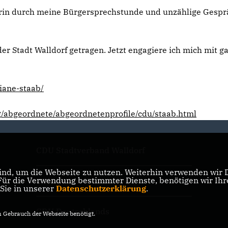
rin durch meine Bürgersprechstunde und unzählige Gespräc
er Stadt Walldorf getragen. Jetzt engagiere ich mich mit 
iane-staab/
g/abgeordnete/abgeordnetenprofile/cdu/staab.html
CDU Stadtverband Walldorf
nd, um die Webseite zu nutzen. Weiterhin verwenden wir Di
r die Verwendung bestimmter Dienste, benötigen wir Ihre 
CDU Baden-Württemberg
 Sie in unserer
Datenschutzerklärung
.
CDU Deutschlands
Gebrauch der Webseite benötigt.