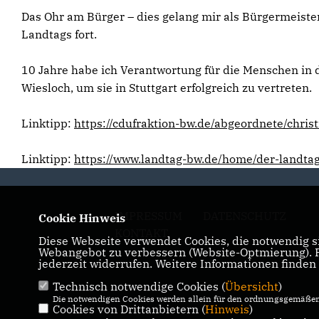
Das Ohr am Bürger – dies gelang mir als Bürgermeiste
Landtags fort.
10 Jahre habe ich Verantwortung für die Menschen in d
Wiesloch, um sie in Stuttgart erfolgreich zu vertreten.
Linktipp:
https://cdufraktion-bw.de/abgeordnete/christ
Linktipp:
https://www.landtag-bw.de/home/der-landta
IMPRESSUM
DATENSCHUTZ
Cookie Hinweis
KONTAKT
Diese Webseite verwendet Cookies, die notwendig si
Webangebot zu verbessern (Website-Optmierung). Fü
jederzeit widerrufen. Weitere Informationen finden
Technisch notwendige Cookies (
Übersicht
)
Die notwendigen Cookies werden allein für den ordnungsgemäßen 
Cookies von Drittanbietern (
Hinweis
)