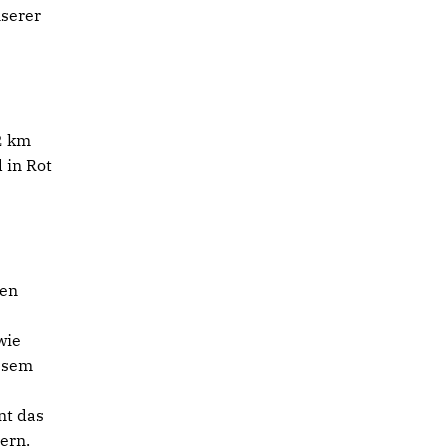
nserer
2 km
 in Rot
ßen
wie
iesem
nt das
ern.