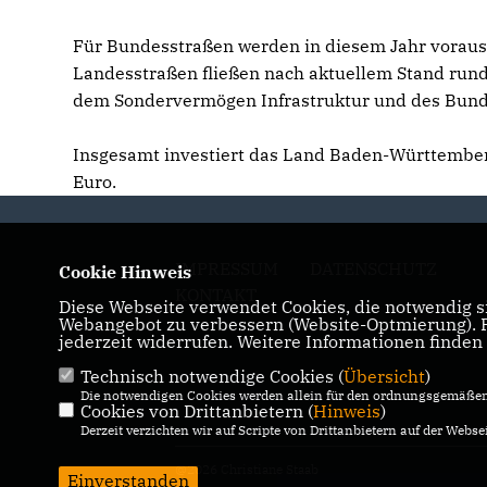
Für Bundesstraßen werden in diesem Jahr voraussi
Landesstraßen fließen nach aktuellem Stand rund
dem Sondervermögen Infrastruktur und des Bund
Insgesamt investiert das Land Baden-Württember
Euro.
IMPRESSUM
DATENSCHUTZ
Cookie Hinweis
KONTAKT
Diese Webseite verwendet Cookies, die notwendig si
Webangebot zu verbessern (Website-Optmierung). Fü
jederzeit widerrufen. Weitere Informationen finden
Technisch notwendige Cookies (
Übersicht
)
Die notwendigen Cookies werden allein für den ordnungsgemäßen 
Cookies von Drittanbietern (
Hinweis
)
Derzeit verzichten wir auf Scripte von Drittanbietern auf der Websei
@2026 Christiane Staab
Einverstanden