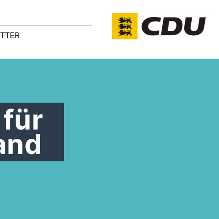
TTER
für
Land