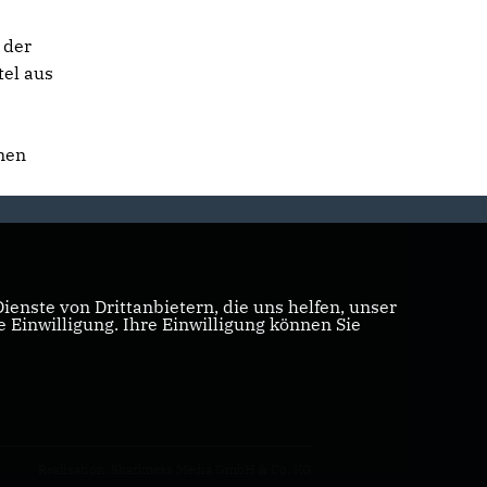
 der
tel aus
nen
enste von Drittanbietern, die uns helfen, unser
Einwilligung. Ihre Einwilligung können Sie
Realisation: Sharkness Media GmbH & Co. KG