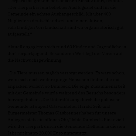
Tierpark mit großem persönlichen Einsatz führt, betonte:
Der Tierpark ist ein beliebtes Ausflugsziel und für die
Gemeinde ein echtes Aushängeschild. Mit über 400
Mitgliedern deutschlandweit und einer aktiven,
vollständigen Vorstandschaft sind wir organisatorisch gut
aufgestellt.“
Aktuell engagieren sich rund 60 Kinder und Jugendliche in
der Tierparkjugend. Besonderen Wert legt der Verein auf
die Nachwuchsgewinnung.
Die Tiere müssen täglich versorgt werden. Es wäre schön,
wenn sich noch weitere junge Menschen finden, die mit
anpacken wollen“, so Dumbeck. Die enge Zusammenarbeit
mit der Gemeinde wurde während des Besuchs besonders
hervorgehoben: „Die Unterstützung durch die politische
Gemeinde ist super! Ortsvorsteher Harald Seib und
Bürgermeister Thomas Glasbrenner haben für unsere
Anliegen stets ein offenes Ohr,“ lobte Dumbeck. Finanziell
wird der Tierpark durch die Gemeinde Dielheim in diesem
Jahr mit knapp 20.000 Euro unterstützt.