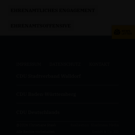
EHRENAMTLICHES ENGAGEMENT
EHRENAMTSOFFENSIVE
IMPRESSUM
DATENSCHUTZ
KONTAKT
CDU Stadtverband Walldorf
CDU Baden-Württemberg
CDU Deutschlands
@2026 Christiane Staab
Realisation: Sharkness Media
Alle Rechte vorbehalten.
GmbH & Co. KG