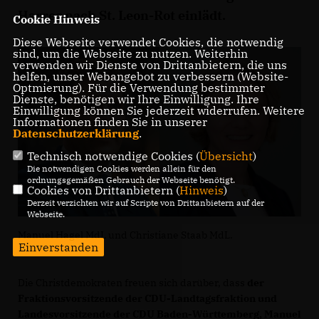
Harres nach St. Leon-Rot einlädt.
Cookie Hinweis
Diese Webseite verwendet Cookies, die notwendig
sind, um die Webseite zu nutzen. Weiterhin
verwenden wir Dienste von Drittanbietern, die uns
helfen, unser Webangebot zu verbessern (Website-
Optmierung). Für die Verwendung bestimmter
Dienste, benötigen wir Ihre Einwilligung. Ihre
Einwilligung können Sie jederzeit widerrufen. Weitere
Informationen finden Sie in unserer
Datenschutzerklärung
.
Technisch notwendige Cookies (
Übersicht
)
Die notwendigen Cookies werden allein für den
ordnungsgemäßen Gebrauch der Webseite benötigt.
Cookies von Drittanbietern (
Hinweis
)
Derzeit verzichten wir auf Scripte von Drittanbietern auf der
Webseite.
Manuel Hagel MdL und Christiane Staab MdL.
Einverstanden
Die Christdemokraten freuen sich darüber, dass
der
Fraktionsvorsitzende der CDU-Landtagsfraktion und
Landesvorsitzende der CDU Baden-Württemberg, Manuel