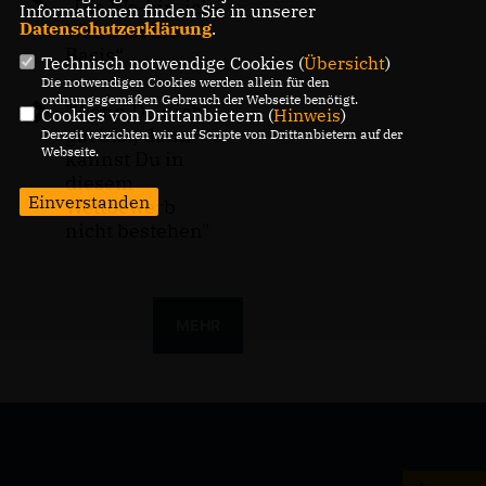
Die Wo-bin-ich-
Informationen finden Sie in unserer
Datenschutzerklärung
.
Wand ist die
Basis“
Technisch notwendige Cookies (
Übersicht
)
Die notwendigen Cookies werden allein für den
ordnungsgemäßen Gebrauch der Webseite benötigt.
"Wenn Du nicht
Cookies von Drittanbietern (
Hinweis
)
gut bist, dann
Derzeit verzichten wir auf Scripte von Drittanbietern auf der
Webseite.
kannst Du in
diesem
Einverstanden
Wettbewerb
nicht bestehen"
MEHR