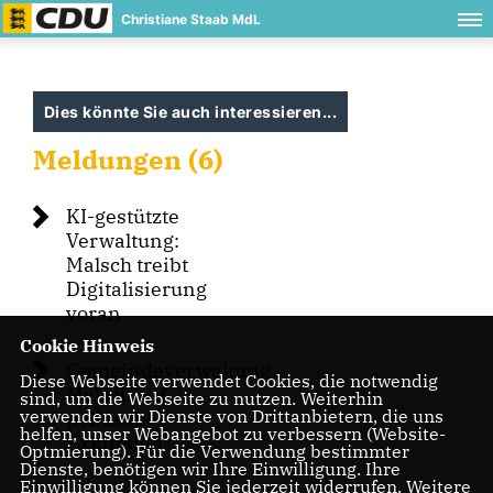
Christiane Staab MdL
Dies könnte Sie auch interessieren...
Meldungen (6)
KI-gestützte
Verwaltung:
Malsch treibt
Digitalisierung
voran
Cookie Hinweis
Gemeindeverwaltung
Diese Webseite verwendet Cookies, die notwendig
Malsch auf
sind, um die Webseite zu nutzen. Weiterhin
verwenden wir Dienste von Drittanbietern, die uns
politischer
helfen, unser Webangebot zu verbessern (Website-
Exkursion
Optmierung). Für die Verwendung bestimmter
Dienste, benötigen wir Ihre Einwilligung. Ihre
Einwilligung können Sie jederzeit widerrufen. Weitere