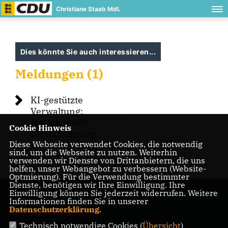
Christiane Staab MdL
Dies könnte Sie auch interessieren...
Meldungen (1)
KI-gestützte
Verwaltung:
Malsch treibt
Cookie Hinweis
Digitalisierung
Diese Webseite verwendet Cookies, die notwendig
voran
sind, um die Webseite zu nutzen. Weiterhin
verwenden wir Dienste von Drittanbietern, die uns
helfen, unser Webangebot zu verbessern (Website-
Optmierung). Für die Verwendung bestimmter
Dienste, benötigen wir Ihre Einwilligung. Ihre
Einwilligung können Sie jederzeit widerrufen. Weitere
Informationen finden Sie in unserer
Datenschutzerklärung
.
Technisch notwendige Cookies (
Übersicht
)
IMPRESSUM
DATENSCHUTZ
KONTAKT