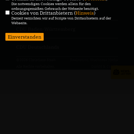
Die notwendigen Cookies werden allein für den
ordnungsgemäßen Gebrauch der Webseite benötigt.
CDU Stadtverband Walldorf
Cookies von Drittanbietern (
Hinweis
)
Derzeit verzichten wir auf Scripte von Drittanbietern auf der
Webseite.
CDU Baden-Württemberg
Einverstanden
CDU Deutschlands
@2026 Christiane Staab
Realisation: Sharkness Media
Alle Rechte vorbehalten.
GmbH & Co. KG