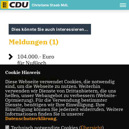
Christiane Staab MdL
Dies könnte Sie auch interessieren...
Meldungen (1)
104.000.- Euro
für Nußloch
Cookie Hinweis
Meldungen aus
Diese Webseite verwendet Cookies, die notwendig
dem Umfeld (1)
sind, um die Webseite zu nutzen. Weiterhin
verwenden wir Dienste von Drittanbietern, die uns
helfen, unser Webangebot zu verbessern (Website-
Probleme von
Optmierung). Für die Verwendung bestimmter
Dienste, benötigen wir Ihre Einwilligung. Ihre
Schülern in
Einwilligung können Sie jederzeit widerrufen. Weitere
Walldorf
Informationen finden Sie in unserer
besprochen
Datenschutzerklärung
.
Technisch notwendige Cookies (
Übersicht
)