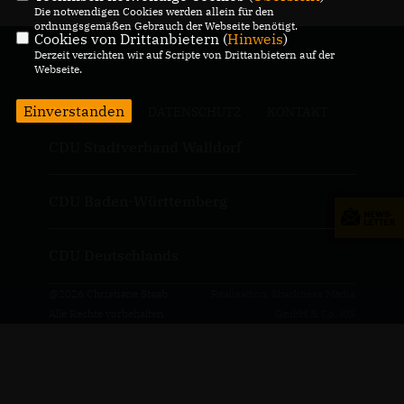
Die notwendigen Cookies werden allein für den
ordnungsgemäßen Gebrauch der Webseite benötigt.
Cookies von Drittanbietern (
Hinweis
)
Derzeit verzichten wir auf Scripte von Drittanbietern auf der
Webseite.
Einverstanden
IMPRESSUM
DATENSCHUTZ
KONTAKT
CDU Stadtverband Walldorf
CDU Baden-Württemberg
CDU Deutschlands
@2026 Christiane Staab
Realisation: Sharkness Media
Alle Rechte vorbehalten.
GmbH & Co. KG