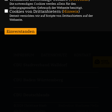
Mitgliederversammlung
Die notwendigen Cookies werden allein für den
ordnungsgemäßen Gebrauch der Webseite benötigt.
der CDU St.
Cookies von Drittanbietern (
Hinweis
)
Leon-Rot
Derzeit verzichten wir auf Scripte von Drittanbietern auf der
Webseite.
Einverstanden
IMPRESSUM
DATENSCHUTZ
KONTAKT
CDU Stadtverband Walldorf
CDU Baden-Württemberg
CDU Deutschlands
@2026 Christiane Staab
Realisation: Sharkness Media
Alle Rechte vorbehalten.
GmbH & Co. KG