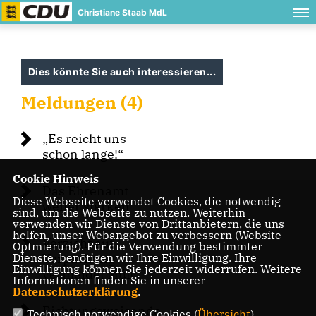
Christiane Staab MdL
Dies könnte Sie auch interessieren...
Meldungen (4)
Es reicht uns
schon lange!“
Cookie Hinweis
Das Ehrenamt
Diese Webseite verwendet Cookies, die notwendig
weiter stärken
sind, um die Webseite zu nutzen. Weiterhin
verwenden wir Dienste von Drittanbietern, die uns
helfen, unser Webangebot zu verbessern (Website-
Verzicht auf
Optmierung). Für die Verwendung bestimmter
Dienste, benötigen wir Ihre Einwilligung. Ihre
Verpackung
Einwilligung können Sie jederzeit widerrufen. Weitere
vermeidet Müll
Informationen finden Sie in unserer
Datenschutzerklärung
.
Richtungsweisende
Technisch notwendige Cookies (
Übersicht
)