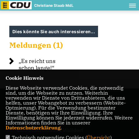
Christiane Staab MdL
Dies könnte Sie auch interessieren...
Meldungen (1)
Es reicht uns
schon lange!“
Cookie Hinweis
Diese Webseite verwendet Cookies, die notwendig
sind, um die Webseite zu nutzen. Weiterhin
verwenden wir Dienste von Drittanbietern, die uns
helfen, unser Webangebot zu verbessern (Website-
Optmierung). Für die Verwendung bestimmter
Dienste, benötigen wir Ihre Einwilligung. Ihre
Einwilligung können Sie jederzeit widerrufen. Weitere
IMPRESSUM
DATENSCHUTZ
KONTAKT
Informationen finden Sie in unserer
Datenschutzerklärung
.
CDU Stadtverband Walldorf
Technisch notwendige Cookies (
Übersicht
)