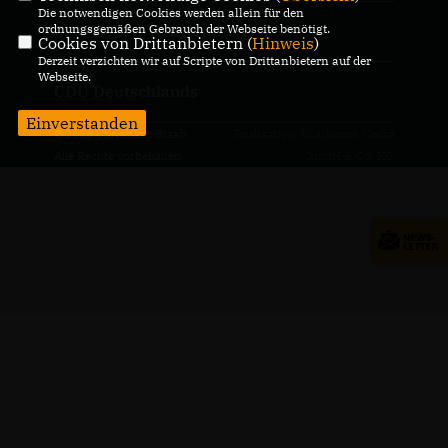
Die notwendigen Cookies werden allein für den
ordnungsgemäßen Gebrauch der Webseite benötigt.
CDU Baden-Württemberg
Cookies von Drittanbietern (
Hinweis
)
Derzeit verzichten wir auf Scripte von Drittanbietern auf der
Webseite.
CDU Deutschlands
Einverstanden
@2026 Christiane Staab
Realisation: Sharkness Media
Alle Rechte vorbehalten.
GmbH & Co. KG