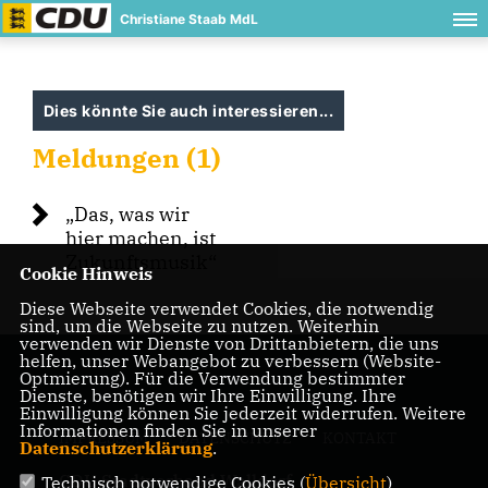
Christiane Staab MdL
Dies könnte Sie auch interessieren...
Meldungen (1)
Das, was wir
hier machen, ist
Zukunftsmusik“
Cookie Hinweis
Diese Webseite verwendet Cookies, die notwendig
sind, um die Webseite zu nutzen. Weiterhin
verwenden wir Dienste von Drittanbietern, die uns
helfen, unser Webangebot zu verbessern (Website-
Optmierung). Für die Verwendung bestimmter
Dienste, benötigen wir Ihre Einwilligung. Ihre
Einwilligung können Sie jederzeit widerrufen. Weitere
Informationen finden Sie in unserer
IMPRESSUM
DATENSCHUTZ
KONTAKT
Datenschutzerklärung
.
CDU Stadtverband Walldorf
Technisch notwendige Cookies (
Übersicht
)