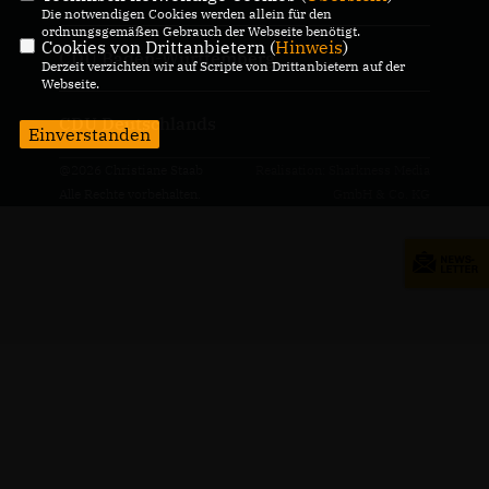
Die notwendigen Cookies werden allein für den
ordnungsgemäßen Gebrauch der Webseite benötigt.
Cookies von Drittanbietern (
Hinweis
)
CDU Baden-Württemberg
Derzeit verzichten wir auf Scripte von Drittanbietern auf der
Webseite.
CDU Deutschlands
Einverstanden
@2026 Christiane Staab
Realisation: Sharkness Media
Alle Rechte vorbehalten.
GmbH & Co. KG