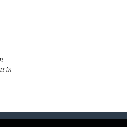
in
tt in