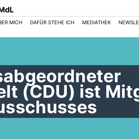
 MdL
BER MICH
DAFÜR STEHE ICH
MEDIATHEK
NEWSLE
sabgeordneter
lt (CDU) ist Mit
usschusses