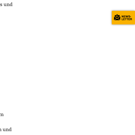
es und
um
n und