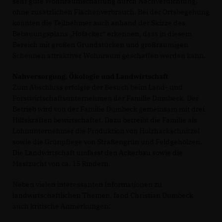
sehr gute Wohnraumschaffung durch Nachverdichtung,
ohne zusätzlichen Flächenverbrauch. Bei der Ortsbegehung
konnten die Teilnehmer auch anhand der Skizze des
Bebauungsplans „Hofäcker“ erkennen, dass in diesem
Bereich mit großen Grundstücken und großräumigen
Scheunen attraktiver Wohnraum geschaffen werden kann.
Nahversorgung, Ökologie und Landwirtschaft
Zum Abschluss erfolgte der Besuch beim Land- und
Forstwirtschaftsunternehmen der Familie Dumbeck. Der
Betrieb wird von der Familie Dumbeck gemeinsam mit drei
Hilfskräften bewirtschaftet. Dazu betreibt die Familie als
Lohnunternehmer die Produktion von Holzhackschnitzel
sowie die Grünpflege von Straßengrün und Feldgehölzen.
Die Landwirtschaft umfasst den Ackerbau sowie die
Mastzucht von ca. 15 Rindern.
Neben vielen interessanten Informationen zu
landwirtschaftlichen Themen, fand Christian Dumbeck
auch kritische Anmerkungen: