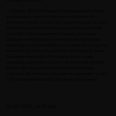
Auflagen produziert.
• Dumbeck: „Bevor ich morgens überhaupt meinen Beruf
ausüben kann, muss ich mich erst einmal durch die
Bürokratie wühlen. An manchen Tagen verbringe ich mehr
Zeit im Büro und bei den Behörden als auf dem Hof und
dem Feld“. Und pragmatische Lösungen, die bislang
gefunden werden konnten, werden immer schwieriger.
Moritz Oppelt pflichtete Christian Dumbeck bei, und gab zu
verstehen, dass wir in Deutschland mittlerweile in vielen
Bereichen eine deutlich Überregulierung, zu lange
Genehmigungsverfahren und zu viel Bürokratie etabliert
haben. „Hier müssen wir nach der Wahl kurzfristig
anpacken, um uns nicht noch mehr auszubremsen“ so der
CDU-Bundestagskandidat. (Text/Fotos: Klaus Eberle)
22.09.2021, 16:25 Uhr