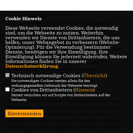
Hochwasserschutz
Cookie Hinweis
Harald Seib erläutert am Standort in Mühlstraße die
Diese Webseite verwendet Cookies, die notwendig
geplante Vergrößerung des Regenrückhaltebecken
sind, um die Webseite zu nutzen. Weiterhin
zwischen Horrenberg und Balzfeld, das bis ca. 2024/2025
verwenden wir Dienste von Drittanbietern, die uns
helfen, unser Webangebot zu verbessern (Website-
ausgebaut werden soll. Die Mauer aus Natursteinblöcken
Optmierung). Für die Verwendung bestimmter
wird ca. 1,70 m hoch, das maximale Einstauvolumen wird
Dienste, benötigen wir Ihre Einwilligung. Ihre
19.000 m3 betragen. Das Becken ist Teil des
Einwilligung können Sie jederzeit widerrufen. Weitere
Informationen finden Sie in unserer
Gesamtkonzepts des AHWs. Seib: „Wie wichtig
Datenschutzerklärung
.
Hochwasserschutz ist, haben nicht zuletzt die
Technisch notwendige Cookies (
Übersicht
)
Starkregenereignisse vom Juli mit den immensen
Die notwendigen Cookies werden allein für den
Folgeschäden gezeigt.“
ordnungsgemäßen Gebrauch der Webseite benötigt.
Cookies von Drittanbietern (
Hinweis
)
Schaffung von Wohnraum
Derzeit verzichten wir auf Scripte von Drittanbietern auf der
Webseite.
Nicht nur über Schaffung von Wohnraum, kontraproduktive
Verschärfung des Mieterschutzes oder sogar Enteignung
Einverstanden
reden: Dort, wo es in Dielheim Möglichkeiten gibt, wird
gehandelt. Neben der Ortstraße in Horrenberg bietet auch
der Ortskern in Balzfeld im Bereich Dorfstraße / Hofäcker