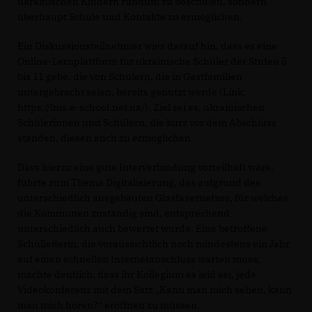
ukrainischen Kindern rundum zu beschulen, sondern
überhaupt Schule und Kontakte zu ermöglichen.
Ein Diskussionsteilnehmer wies darauf hin, dass es eine
Online-Lernplattform für ukrainische Schüler der Stufen 5
bis 11 gebe, die von Schülern, die in Gastfamilien
untergebracht seien, bereits genutzt werde (Link:
https://lms.e-school.net.ua/). Ziel sei es, ukrainischen
Schülerinnen und Schülern, die kurz vor dem Abschluss
standen, diesen auch zu ermöglichen.
Dass hierzu eine gute Interverbindung vorteilhaft wäre,
führte zum Thema Digitalisierung, das aufgrund des
unterschiedlich ausgebauten Glasfasernetzes, für welches
die Kommunen zuständig sind, entsprechend
unterschiedlich auch bewertet wurde. Eine betroffene
Schulleiterin, die voraussichtlich noch mindestens ein Jahr
auf einen schnellen Internetanschluss warten muss,
machte deutlich, dass ihr Kollegium es leid sei, jede
Videokonferenz mit dem Satz „Kann man mich sehen, kann
man mich hören?“ eröffnen zu müssen.