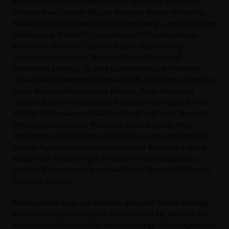
mit Klaus Heeger (Hubert-Sternberg-Schule Wiesloch),
Michael Ries (Johann-Philipp-Bronner-Schule Wiesloch),
Sabine Dorando (Grundschule Horrenberg), Lorenz Kachler
(Waldschule Walldorf), Jens Albrecht (Theodor-Heuss-
Realschule Walldorf), Annika Musall (Schlossberg-
Grundschule Leimen), Martin Albrecht (Otto-Graf-
Realschule Leimen), Dr. Dirk Lutschewitz und Christine
Littau (beide Löwenrot-Gymnasium St. Leon-Rot), Dorothea
Kuhn-Bender (Grundschule Malsch), Peter Schnitzler
(Friedrich-Ebert-Gymnasium Sandhausen), Ulrike Biesel-
Weidig (Schlossbergschule Rotenberg) und Jutta Stempfle-
Stelzer (Schillerschule Walldorf). Auch Dominik Ohly,
Parlamentarischer Berater der CDU-Landtagsfraktion für
Kultus, Jugend und Sport, nahm an der Besprechung teil
ebenso wie Tobias Berger, welcher die Videokonferenz
technisch verantwortete und selbst als Gymnasiallehrer in
Wiesloch arbeitet.
Staab machte eingangs deutlich, dass das Thema Bildung
ganz oben auf ihrer Agenda stehe und für sie klar sei: „Mit
wem sollte ich besser über dieses wichtige Thema sprechen