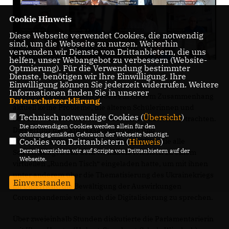
Cookie Hinweis
Diese Webseite verwendet Cookies, die notwendig
sind, um die Webseite zu nutzen. Weiterhin
verwenden wir Dienste von Drittanbietern, die uns
helfen, unser Webangebot zu verbessern (Website-
Optmierung). Für die Verwendung bestimmter
Dienste, benötigen wir Ihre Einwilligung. Ihre
Einwilligung können Sie jederzeit widerrufen. Weitere
Informationen finden Sie in unserer
In den höheren Klassen gebe es in diesem Zusammenhang
Datenschutzerklärung
.
aktuell keine Probleme, die älteren Schülerinnen und
Technisch notwendige Cookies (
Übersicht
)
Schüler würden den Sachverhalt differenzierter betrachten.
Die notwendigen Cookies werden allein für den
Dies erfuhr die Landtagsabgeordnete und
ordnungsgemäßen Gebrauch der Webseite benötigt.
Cookies von Drittanbietern (
Hinweis
)
Bildungspolitikerin Christiane Staab (CDU), die alle
Derzeit verzichten wir auf Scripte von Drittanbietern auf der
Schulleitungen aus dem Wahlkreis Wiesloch zu einem
Webseite.
virtuellen „Runden Tisch“ eingeladen hatte, um mit ihnen
unter anderem über die Thematisierung des Ukrainekriegs
Einverstanden
im Unterricht, die Bewältigung der Auswirkungen
Coronapandemie wie auch die Digitalisierung zu sprechen.
Über zweieinhalb Stunden diskutierte die Parlamentarierin