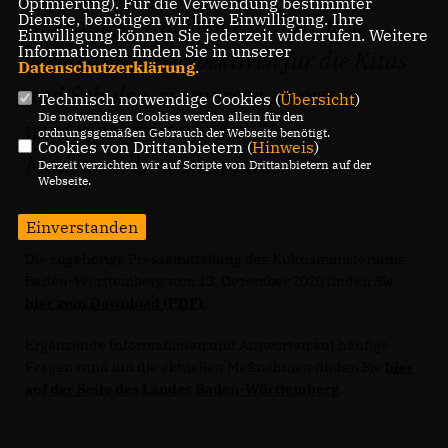
Optmierung). Für die Verwendung bestimmter
Dienste, benötigen wir Ihre Einwilligung. Ihre
Allerdings brauchen wir klare und
Einwilligung können Sie jederzeit widerrufen. Weitere
Informationen finden Sie in unserer
verbindliche Perspektiven für die Kitas
Datenschutzerklärung
.
und Schulen, sie müssen prioritär
Technisch notwendige Cookies (
Übersicht
)
Die notwendigen Cookies werden allein für den
wieder geöffnet werden.“
ordnungsgemäßen Gebrauch der Webseite benötigt.
Cookies von Drittanbietern (
Hinweis
)
Ministerin Dr. Eisenmann
Derzeit verzichten wir auf Scripte von Drittanbietern auf der
Webseite.
Einverstanden
Die zugehörige Pressemitteilung des Kultusministeriums
Baden-Württemberg vom 13. Dezember 2020 finden Sie
hier zum Download (PDF)
.
Ergänzende Informationen und Antworten auf häufige
Fragen rund um die aktuellen Maßnahmen finden Sie
hier
auf der Seite des Landes Baden-Württemberg
.