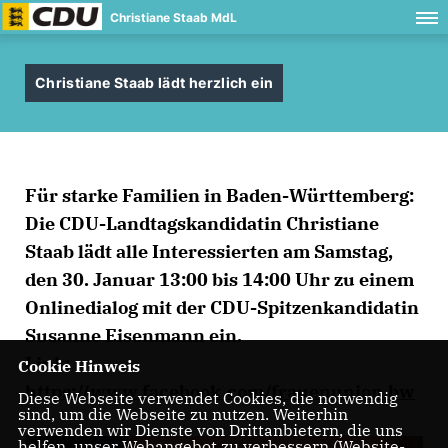
Christiane Staab MdL
Christiane Staab lädt herzlich ein
Für starke Familien in Baden-Württemberg:
Die CDU-Landtagskandidatin Christiane
Staab lädt alle Interessierten am Samstag,
den 30. Januar 13:00 bis 14:00 Uhr zu einem
Onlinedialog mit der CDU-Spitzenkandidatin
Susanne Eisenmann ein.
Link:
Cookie Hinweis
https://www.facebook.com/frauenunion.bw
Diese Webseite verwendet Cookies, die notwendig
sind, um die Webseite zu nutzen. Weiterhin
verwenden wir Dienste von Drittanbietern, die uns
helfen, unser Webangebot zu verbessern (Website-