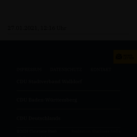
27.01.2021, 12:16 Uhr
IMPRESSUM
DATENSCHUTZ
KONTAKT
CDU Stadtverband Walldorf
CDU Baden-Württemberg
CDU Deutschlands
@2026 Christiane Staab
Realisation: Sharkness Media