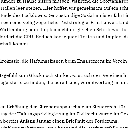
Kinder zu Hause sitzen müssen, während die Sportanlage
Hallen leer stehen. Hier hoffen wir gemeinsam auf ein sch
Ende des Lockdowns.Der zuständige Sozialminister fährt
noch eine völlig zögerliche Teststrategie. Es ist unverstän
ürttemberg beim Impfen nicht im gleichen Schritt wie die
ordert die CDU: Endlich konsequent Testen und Impfen, d
lschaft kommt.
ürokratie, die Haftungsfragen beim Engagement im Verein
gefühl zum Glück noch stärker, was auch den Vereinen hil
isterte zu finden, die bereit sind, Verantwortung im und
ten Erhöhung der Ehrenamtspauschale im Steuerrecht für
ng der Haftungsprivilegierung im Zivilrecht wurde im Ge
ch bereits
Anfang Januar einen Brief
mit der Forderung,