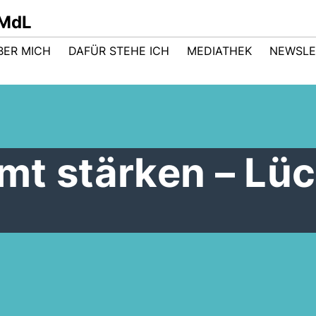
 MdL
BER MICH
DAFÜR STEHE ICH
MEDIATHEK
NEWSLE
mt stärken – Lü