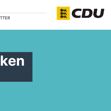
TTER
cken