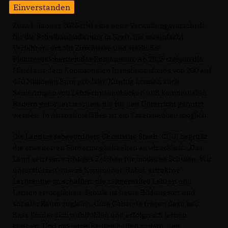
Einverstanden
Zum 1. Januar 2025 tritt eine neue Verwaltungsvorschrift
für die Schulbauförderung in Kraft. Sie vereinfacht
Verfahren, erhöht Zuschüsse und stärkt die
Planungssicherheit der Kommunen. Ab 2025 steigen die
Mittel aus dem Kommunalen Investitionsfonds von 200 auf
450 Millionen Euro pro Jahr. Künftig können auch
Sanierungen von Lehrschwimmbecken und kommunalen
Bädern gefördert werden, die für den Unterricht genutzt
werden. In Ausnahmefällen ist ein Ersatzneubau möglich.
Die Landtagsabgeordnete Christiane Staab (CDU) begrüßt
die erweiterten Fördermöglichkeiten ausdrücklich: „Das
Land setzt ein wichtiges Zeichen für moderne Schulen. Wir
unterstützen unsere Kommunen dabei, attraktive
Lernräume zu schaffen, die zeitgemäßes Lehren und
Lernen ermöglichen. Schule ist heute Bildungsort und
sozialer Raum zugleich. Gute Gebäude tragen dazu bei,
dass Kinder sich wohlfühlen und erfolgreich lernen
können. Und moderne Bauten helfen zudem, den