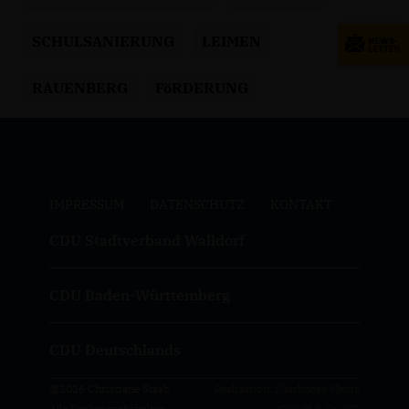
SCHULSANIERUNG
LEIMEN
RAUENBERG
FöRDERUNG
IMPRESSUM
DATENSCHUTZ
KONTAKT
CDU Stadtverband Walldorf
CDU Baden-Württemberg
CDU Deutschlands
@2026 Christiane Staab
Realisation: Sharkness Media
Alle Rechte vorbehalten.
GmbH & Co. KG