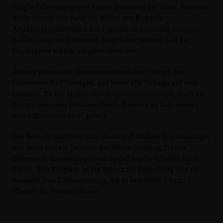
Mitgliedsbeiträgen und einem Zuschuss der Stadt, letzterer
deckt jedoch nur rund ein Drittel des Budgets.
Altpapiersammlungen zur Finanzaufbesserung mussten
zuletzt eingestellt werden, weil Helfer fehlten und der
Papierpreis massiv eingebrochen war.
Aktuell planen die Verantwortlichen den Umbau des
Ouessantschaf-Geheges, das letzte alte Gehege auf dem
Gelände. Es soll größer und artgerechter werden, doch die
Kosten seien ein Problem. Deshalb werde es bald wieder
einen Spendenaufruf geben.
Der Besuch von Christiane Staab und Nadine Wiesendanger
war nicht nur ein Zeichen der Wertschätzung für das
Ehrenamt, sondern auch ein Appell an die Öffentlichkeit.
Staab: "Der Tierpark ist ein Schatz für Rauenberg und er
verdient jede Unterstützung, die er bekommen kann."
(Text/Foto: Matthias Busse)