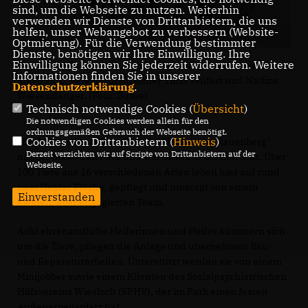
sind, um die Webseite zu nutzen. Weiterhin
verwenden wir Dienste von Drittanbietern, die uns
helfen, unser Webangebot zu verbessern (Website-
Optmierung). Für die Verwendung bestimmter
Dienste, benötigen wir Ihre Einwilligung. Ihre
Einwilligung können Sie jederzeit widerrufen. Weitere
Ein kleines Paradies mitten in Rauenberg (v.l.): Christiane
Informationen finden Sie in unserer
Staab MdL, Vereinsvorsitzender Timo Teufert und Nadine
Datenschutzerklärung
.
Wiesendanger. (Foto: Busse)
Technisch notwendige Cookies (
Übersicht
)
Die notwendigen Cookies werden allein für den
ordnungsgemäßen Gebrauch der Webseite benötigt.
Cookies von Drittanbietern (
Hinweis
)
Ein kleines Paradies mitten im Herzen von Rauenberg"
Derzeit verzichten wir auf Scripte von Drittanbietern auf der
nannte Staab den Park und war sichtlich beeindruckt. Über
Webseite.
100 Tiere aus 16 verschiedenen Arten leben hier auf rund
zwei Hektar Fläche, gepflegt und umsorgt von einem
Einverstanden
kleinen, aber engagierten Team.
Acht ehrenamtliche Helferinnen und Helfer kümmern sich
um die Tiere, pflegen die Anlage und übernehmen Bau-
und Reparaturarbeiten. Unterstützt werden sie von einem
Minijobber sowie einem Klienten des Sozialpsychiatrischen
Hilfsvereins Wiesloch (SPHV), der im Park einen festen
Außenarbeitsplatz hat.