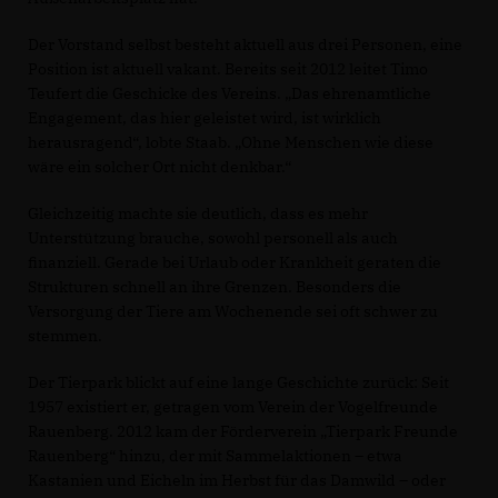
Der Vorstand selbst besteht aktuell aus drei Personen, eine
Position ist aktuell vakant. Bereits seit 2012 leitet Timo
Teufert die Geschicke des Vereins. „Das ehrenamtliche
Engagement, das hier geleistet wird, ist wirklich
herausragend“, lobte Staab. „Ohne Menschen wie diese
wäre ein solcher Ort nicht denkbar.“
Gleichzeitig machte sie deutlich, dass es mehr
Unterstützung brauche, sowohl personell als auch
finanziell. Gerade bei Urlaub oder Krankheit geraten die
Strukturen schnell an ihre Grenzen. Besonders die
Versorgung der Tiere am Wochenende sei oft schwer zu
stemmen.
Der Tierpark blickt auf eine lange Geschichte zurück: Seit
1957 existiert er, getragen vom Verein der Vogelfreunde
Rauenberg. 2012 kam der Förderverein „Tierpark Freunde
Rauenberg“ hinzu, der mit Sammelaktionen – etwa
Kastanien und Eicheln im Herbst für das Damwild – oder