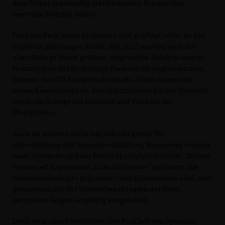
dem früher regelmäßig stattfindenden Sommerfest
wertvolle Beiträge leistet.
Dass der Park heute so modern und gepflegt wirkt, ist das
Ergebnis jahrelanger Arbeit: Seit 2012 wurden viele der
alten Gehege durch größere, artgerechte Anlagen ersetzt.
Herzstück ist der großzügige Eselstall mit angrenzendem
Gehege, der 2019 eingeweiht wurde. Hinzu kamen ein
neues Kaninchenhaus, drei Schutzhütten für das Damwild
sowie ein Gehege mit Bachlauf und Teich für die
Waschbären.
Auch an anderer Stelle hat sich viel getan: Mit
Unterstützung der Gemeinwohlstiftung Rauenberg wurden
neue Sitzbänke und ein Fahrradparkplatz errichtet. Zudem
wurden elf sogenannte „Zukunftsbäume“ gepflanzt, die
widerstandsfähiger gegenüber dem Klimawandel sind, und
gemeinsam mit der Umweltbeauftragten der Stadt,
Jacqueline Geiger, sorgfältig ausgewählt.
Doch trotz aller Fortschritte: Der Park lebt von Spenden,