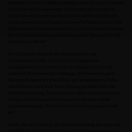
einbringen. Es ist wirklich großartig, dass wir mit Christiane
Staab eine sehr kompetente, erfahrene und engagierte
Verhandlerin in unserem Team dabei haben. Ich bin mir
sicher, dass mit dem Einsatz unserer Verhandlerinnen und
Verhandler am Ende etwas richtig Gutes fürs Land entsteht.
Wir Christdemokraten gehen mit unserer Mannschaft voll
motiviert ans Werk!“
Für Christiane Staab ist der Kultusbereich ein
Schwerpunktthema. Auch im zurückliegenden
Landtagswahlkampf bezog die 52-jährige Juristin und
vierfache Mutter hier klar Stellung: „Wir brauchen gute
Bildungschancen für jedes Kind, gut ausgestattete KiTas
und Schulen sowie eine hohe Bildungsqualität über alle
Schularten hinweg. Ferner geht es unter anderem um den
Ausbau des Ganztagsschulangebots und eine stabile
Lehrerversorgung. Dafür setze ich mich mit ganzer Kraft
ein.“
Staab, die viele Jahre in der Elternarbeit tätig war und sich
von 2005 bis 2010 als Vorsitzende des Landeselternbeirats