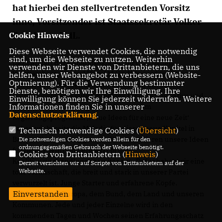
hat hierbei den stellvertretenden Vorsitz
inne, Vorsitzender ist Staatssekretär Volker
Schebesta MdL.
Cookie Hinweis
Diese Webseite verwendet Cookies, die notwendig
sind, um die Webseite zu nutzen. Weiterhin
Dazu erklärt der Generalsekretär der CDU Baden-
verwenden wir Dienste von Drittanbietern, die uns
Württemberg, Manuel Hagel MdL: „Wir werden in den
helfen, unser Webangebot zu verbessern (Website-
Optmierung). Für die Verwendung bestimmter
kommenden Wochen sehr hart arbeiten, um Baden-
Dienste, benötigen wir Ihre Einwilligung. Ihre
Württemberg eine gute Grundlage für eine innovative und
Einwilligung können Sie jederzeit widerrufen. Weitere
Informationen finden Sie in unserer
kreative Regierung zu geben. Mit unserem
Datenschutzerklärung
.
Regierungsprogramm ‚Neue Ideen für eine neue Zeit‘
haben wir bereits die Melodie für dieses neue Kapitel in
Technisch notwendige Cookies (
Übersicht
)
Baden-Württemberg gesetzt. Wir formulieren unsere Ideen
Die notwendigen Cookies werden allein für den
ordnungsgemäßen Gebrauch der Webseite benötigt.
für Baden-Württemberg jetzt in den
Cookies von Drittanbietern (
Hinweis
)
Koalitionsverhandlungen weiter aus. Dafür haben wir eine
Derzeit verzichten wir auf Scripte von Drittanbietern auf der
Webseite.
tolle Mannschaft, die breit und stark in unserer Partei
verwurzelt ist. Junge Starter und erfahrene Köpfe.
Einverstanden
Erfahrung aus Europa, dem Bund, dem Land und unseren
Kommunen. Jede und jeder Einzelne wird in den
kommenden Tagen und Wochen seinen Erfahrungsschatz