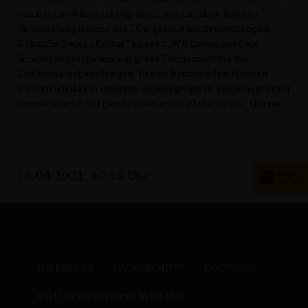
von Baden-Württemberg, freut sich darüber, Teil des
Verhandlungsteams der CDU gerade bei dem wichtigen
Zukunftsthema „Kultus“ zu sein: „Wir haben mit dem
Sondierungsergebnis ein gutes Fundament für die
Koalitionsverhandlungen. In den kommenden Wochen
werden wir das in unseren Arbeitsgruppen gemeinsam und
vertrauensvoll mit den Grünen ausbuchstabieren.“ (Busse)
13.04.2021, 10:32 Uhr
IMPRESSUM
DATENSCHUTZ
KONTAKT
CDU Stadtverband Walldorf