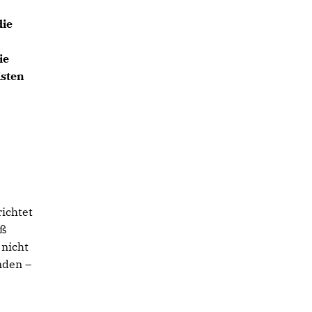
die
ie
isten
ichtet
äß
 nicht
nden –