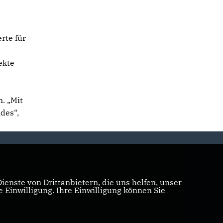
rte für
ekte
. „Mit
des“,
enste von Drittanbietern, die uns helfen, unser
Einwilligung. Ihre Einwilligung können Sie