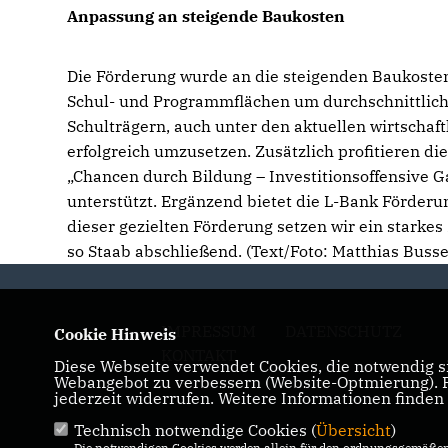
Anpassung an steigende Baukosten
Die Förderung wurde an die steigenden Baukosten
Schul- und Programmflächen um durchschnittlich
Schulträgern, auch unter den aktuellen wirtscha
erfolgreich umzusetzen. Zusätzlich profitieren 
Chancen durch Bildung – Investitionsoffensive 
unterstützt. Ergänzend bietet die L-Bank Förderu
dieser gezielten Förderung setzen wir ein starkes
so Staab abschließend. (Text/Foto: Matthias Busse
IMPRESSUM
DATENSCHUTZ
Cookie Hinweis
KONTAKT
Diese Webseite verwendet Cookies, die notwendig si
Webangebot zu verbessern (Website-Optmierung). Fü
jederzeit widerrufen. Weitere Informationen finden
Technisch notwendige Cookies (
Übersicht
)
Die notwendigen Cookies werden allein für den ordnungsgemäßen 