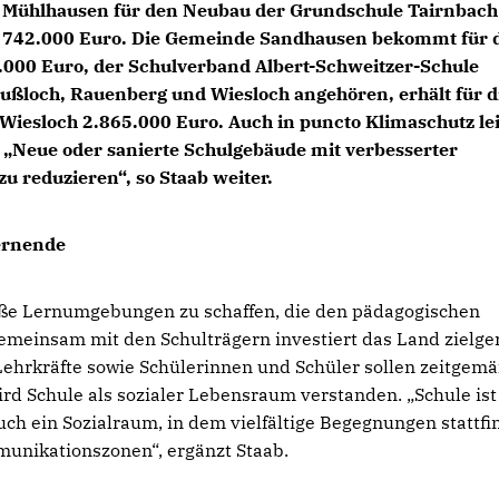
Mühlhausen für den Neubau der Grundschule Tairnbach
742.000 Euro. Die Gemeinde Sandhausen bekommt für 
000 Euro, der Schulverband Albert-Schweitzer-Schule
ußloch, Rauenberg und Wiesloch angehören, erhält für d
Wiesloch 2.865.000 Euro. Auch in puncto Klimaschutz le
„Neue oder sanierte Schulgebäude mit verbesserter
u reduzieren“, so Staab weiter.
ernende
mäße Lernumgebungen zu schaffen, die den pädagogischen
emeinsam mit den Schulträgern investiert das Land zielger
hrkräfte sowie Schülerinnen und Schüler sollen zeitgem
ird Schule als sozialer Lebensraum verstanden. „Schule ist
ch ein Sozialraum, in dem vielfältige Begegnungen stattfi
munikationszonen“, ergänzt Staab.