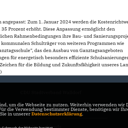
 angepasst: Zum 1. Januar 2024 werden die Kostenrichtwe
 35 Prozent erhöht. Diese Anpassung ermöglicht den
ftlichen Rahmenbedingungen ihre Bau- und Sanierungsproj
die kommunalen Schulträger von weiteren Programmen wie
Ganztagsschule“, das den Ausbau von Ganztagsangeboten
ngen für energetisch besonders effiziente Schulsanierungen
 Zeichen für die Bildung und Zukunftsfähigkeit unseres Lan
)
CDU Stadtverband Walldorf
nd, um die Webseite zu nutzen. Weiterhin verwenden wir Di
r die Verwendung bestimmter Dienste, benötigen wir Ihre 
CDU Baden-Württemberg
 Sie in unserer
Datenschutzerklärung
.
CDU Deutschlands
Gebrauch der Webseite benötigt.