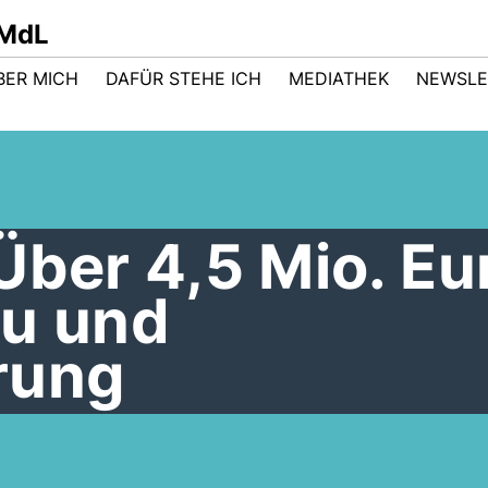
 MdL
BER MICH
DAFÜR STEHE ICH
MEDIATHEK
NEWSLE
Über 4,5 Mio. Eu
au und
rung