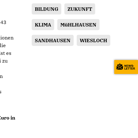
BILDUNG
ZUKUNFT
 43
KLIMA
MüHLHAUSEN
lionen
SANDHAUSEN
WIESLOCH
die
st es
i zu
m
in
s
Euro in