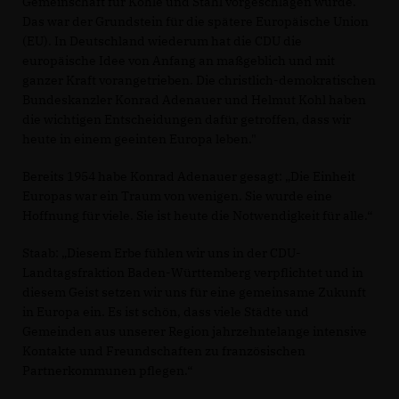
Gemeinschaft für Kohle und Stahl vorgeschlagen wurde.
Das war der Grundstein für die spätere Europäische Union
(EU). In Deutschland wiederum hat die CDU die
europäische Idee von Anfang an maßgeblich und mit
ganzer Kraft vorangetrieben. Die christlich-demokratischen
Bundeskanzler Konrad Adenauer und Helmut Kohl haben
die wichtigen Entscheidungen dafür getroffen, dass wir
heute in einem geeinten Europa leben."
Bereits 1954 habe Konrad Adenauer gesagt: „Die Einheit
Europas war ein Traum von wenigen. Sie wurde eine
Hoffnung für viele. Sie ist heute die Notwendigkeit für alle.“
Staab: „Diesem Erbe fühlen wir uns in der CDU-
Landtagsfraktion Baden-Württemberg verpflichtet und in
diesem Geist setzen wir uns für eine gemeinsame Zukunft
in Europa ein. Es ist schön, dass viele Städte und
Gemeinden aus unserer Region jahrzehntelange intensive
Kontakte und Freundschaften zu französischen
Partnerkommunen pflegen.“