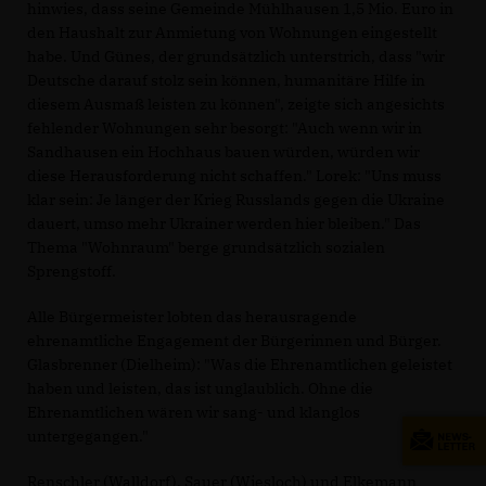
hinwies, dass seine Gemeinde Mühlhausen 1,5 Mio. Euro in
den Haushalt zur Anmietung von Wohnungen eingestellt
habe. Und Günes, der grundsätzlich unterstrich, dass "wir
Deutsche darauf stolz sein können, humanitäre Hilfe in
diesem Ausmaß leisten zu können", zeigte sich angesichts
fehlender Wohnungen sehr besorgt: "Auch wenn wir in
Sandhausen ein Hochhaus bauen würden, würden wir
diese Herausforderung nicht schaffen." Lorek: "Uns muss
klar sein: Je länger der Krieg Russlands gegen die Ukraine
dauert, umso mehr Ukrainer werden hier bleiben." Das
Thema "Wohnraum" berge grundsätzlich sozialen
Sprengstoff.
Alle Bürgermeister lobten das herausragende
ehrenamtliche Engagement der Bürgerinnen und Bürger.
Glasbrenner (Dielheim): "Was die Ehrenamtlichen geleistet
haben und leisten, das ist unglaublich. Ohne die
Ehrenamtlichen wären wir sang- und klanglos
untergegangen."
Renschler (Walldorf), Sauer (Wiesloch) und Elkemann