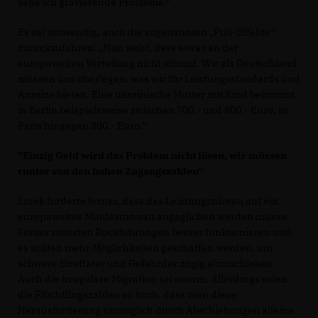
sehe ich gravierende Probleme.“
Es sei notwendig, auch die sogenannten „Pull-Effekte“
zurückzufahren: „Man sieht, dass etwas an der
europaweiten Verteilung nicht stimmt. Wir als Deutschland
müssen uns überlegen, was wir für Leistungsstandards und
Anreize bieten. Eine ukrainische Mutter mit Kind bekommt
in Berlin beispielsweise zwischen 700.- und 800.- Euro, in
Paris hingegen 300.- Euro.“
"Einzig Geld wird das Problem nicht lösen, wir müssen
runter von den hohen Zugangszahlen"
Lorek forderte ferner, dass das Leistungsniveau auf ein
europaweites Mindestniveau angeglichen werden müsse.
Ferner müssten Rückführungen besser funktionieren und
es sollten mehr Möglichkeiten geschaffen werden, um
schwere Straftäter und Gefährder zügig abzuschieben.
Auch die irreguläre Migration sei enorm. Allerdings seien
die Flüchtlingszahlen so hoch, dass man diese
Herausforderung unmöglich durch Abschiebungen alleine