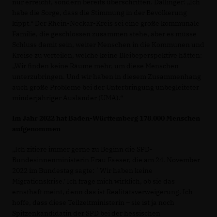
nur erreicht, sondern bereits überschritten. Dallinger: „Ich
habe die Sorge, dass die Stimmung in der Bevölkerung
kippt.“ Der Rhein-Neckar-Kreis sei eine große kommunale
Familie, die geschlossen zusammen stehe, aber es müsse
Schluss damit sein, weiter Menschen in die Kommunen und
Kreise zu verteilen, welche keine Bleibeperspektive hätten:
Wir finden keine Räume mehr, um diese Menschen
unterzubringen. Und wir haben in diesem Zusammenhang
auch große Probleme bei der Unterbringung unbegleiteter
minderjähriger Ausländer (UMA).“
Im Jahr 2022 hat Baden-Württemberg 178.000 Menschen
aufgenommen
Ich zitiere immer gerne zu Beginn die SPD-
Bundesinnenministerin Frau Faeser, die am 24. November
2022 im Bundestag sagte: `Wir haben keine
Migrationskrise.' Ich frage mich wirklich, ob sie das
ernsthaft meint, denn das ist Realitätsverweigerung. Ich
hoffe, dass diese Teilzeitministerin – sie ist ja noch
Spitzenkandidatin der SPD bei der hessischen