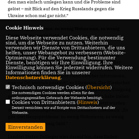
den man einfach umlegen kann und die Probleme sind
gelöst – mit Blick auf den Krieg Russlands gegen die
Ukraine schon mal gar nicht.“
Cookie Hinweis
Drei Hauptprobleme: zu wenig Wohnraum, zu wenig
Personal, zu wenig Geld
Diese Webseite verwendet Cookies, die notwendig
sind, um die Webseite zu nutzen. Weiterhin
verwenden wir Dienste von Drittanbietern, die uns
Oberbürgermeister Dirk Elkemann (Wiesloch) wies in
helfen, unser Webangebot zu verbessern (Website-
seinem Grußwort darauf hin, dass es seitens der Basis
Optmierung). Für die Verwendung bestimmter
Dienste, benötigen wir Ihre Einwilligung. Ihre
einen Hilferuf gegeben habe. „Und wir als Vertreter der
Einwilligung können Sie jederzeit widerrufen. Weitere
Kommunen sind diese Basis, hier passiert das wahre
Informationen finden Sie in unserer
Leben. Wir können aus erster Hand darüber informieren,
Datenschutzerklärung
.
was vor Ort wirklich passiert“, so Elkemann. Der Wieslocher
Technisch notwendige Cookies (
Übersicht
)
Rathauschef kritisierte, dass es keine europäische Einigung
Die notwendigen Cookies werden allein für den
gebe, „dies sei der Schlüssel des Ganzen.“ Man habe Italien
ordnungsgemäßen Gebrauch der Webseite benötigt.
Cookies von Drittanbietern (
Hinweis
)
und Griechenland zudem im Stich gelassen, jetzt würden
Derzeit verzichten wir auf Scripte von Drittanbietern auf der
diese die Flüchtlinge einfach durchwinken. Elkemann: „Es
Webseite.
gibt drei Hauptprobleme: zu wenig Wohnraum, zu wenig
Personal und zu wenig Geld.“
Einverstanden
Landrat Stefan Dallinger wies darauf hin, dass Baden-