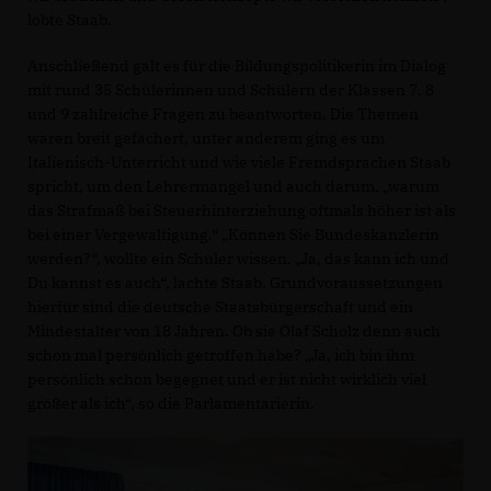
lobte Staab.
Anschließend galt es für die Bildungspolitikerin im Dialog
mit rund 35 Schülerinnen und Schülern der Klassen 7, 8
und 9 zahlreiche Fragen zu beantworten. Die Themen
waren breit gefächert, unter anderem ging es um
Italienisch-Unterricht und wie viele Fremdsprachen Staab
spricht, um den Lehrermangel und auch darum, „warum
das Strafmaß bei Steuerhinterziehung oftmals höher ist als
bei einer Vergewaltigung.“ „Können Sie Bundeskanzlerin
werden?“, wollte ein Schüler wissen. „Ja, das kann ich und
Du kannst es auch“, lachte Staab. Grundvoraussetzungen
hierfür sind die deutsche Staatsbürgerschaft und ein
Mindestalter von 18 Jahren. Ob sie Olaf Scholz denn auch
schon mal persönlich getroffen habe? „Ja, ich bin ihm
persönlich schon begegnet und er ist nicht wirklich viel
größer als ich“, so die Parlamentarierin.