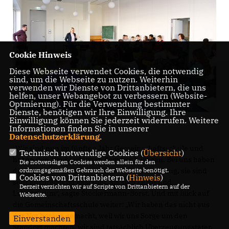
Cookie Hinweis
Diese Webseite verwendet Cookies, die notwendig
sind, um die Webseite zu nutzen. Weiterhin
verwenden wir Dienste von Drittanbietern, die uns
helfen, unser Webangebot zu verbessern (Website-
Optmierung). Für die Verwendung bestimmter
Dienste, benötigen wir Ihre Einwilligung. Ihre
Einwilligung können Sie jederzeit widerrufen. Weitere
Informationen finden Sie in unserer
Datenschutzerklärung
.
Wir sind nun im fünften Jahr Gemeinschaftsschule und
Technisch notwendige Cookies (
Übersicht
)
haben den Neubau letzten Sommer bezogen. Bei uns haben
Die notwendigen Cookies werden allein für den
die Klassenzimmer eine andere Raumaufteilung, sie sind
ordnungsgemäßen Gebrauch der Webseite benötigt.
Cookies von Drittanbietern (
Hinweis
)
sehr ansprechend gestaltet, sie sind Lern- und
Derzeit verzichten wir auf Scripte von Drittanbietern auf der
Lebensraum“, sagte Stöckermann-Borst. Und mit Blick auf
Webseite.
die Gemeinschaftsschule weiter: „Wir haben das nicht aus
der Not heraus gemacht, weil wir uns Sorge um den
Einverstanden
Standort machten, wir sind tatsächlich Überzeugungstäter.